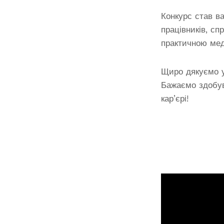
Конкурс став в
працівників, сп
практичною ме
Щиро дякуємо уч
Бажаємо здобув
кар’єрі!