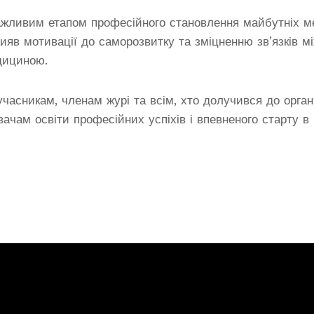
ажливим етапом професійного становлення майбутніх 
рияв мотивації до саморозвитку та зміцненню зв’язків мі
дициною.
асникам, членам журі та всім, хто долучився до органі
ачам освіти професійних успіхів і впевненого старту в