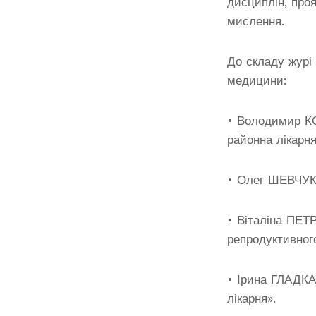
дисциплін, про
мислення.
До складу журі 
медицини:
• Володимир К
районна лікарн
• Олег ШЕВЧУК
• Віталіна ПЕТ
репродуктивног
• Ірина ГЛАДКА
лікарня».