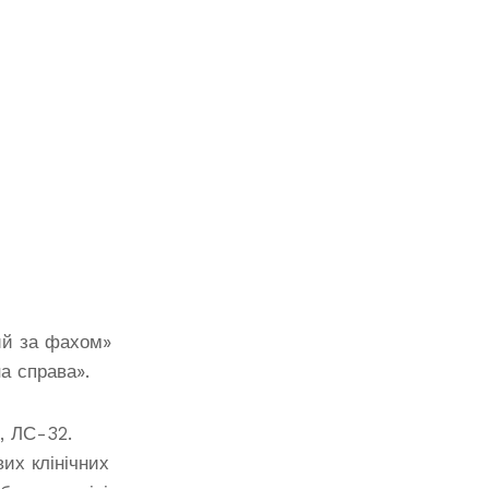
ий за фахом»
на справа».
, ЛС-32.
их клінічних