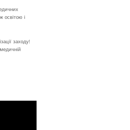
медичних
ж освітою і
зації заходу!
 медичній