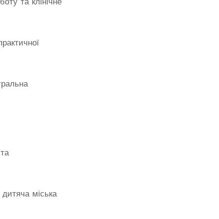
оту та клінічне
практичної
тральна
 та
 дитяча міська