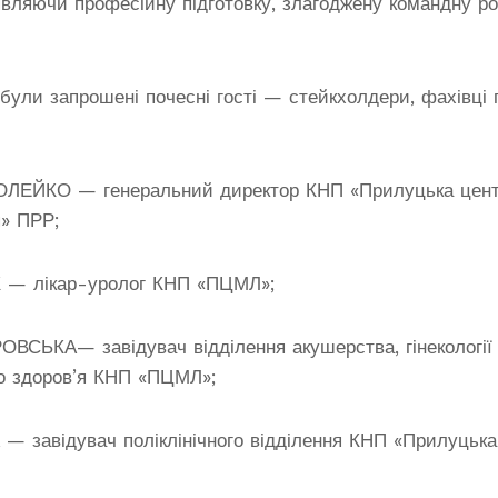
являючи професійну підготовку, злагоджену командну роб
були запрошені почесні гості — стейкхолдери, фахівці 
ОЛЕЙКО — генеральний директор КНП «Прилуцька цен
я» ПРР;
 — лікар-уролог КНП «ПЦМЛ»;
РОВСЬКА— завідувач відділення акушерства, гінекології
о здоров’я КНП «ПЦМЛ»;
 — завідувач поліклінічного відділення КНП «Прилуцька