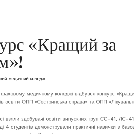
урс «Кращий за
м»!
вий медичний коледж
 фаховому медичному коледжі відбувся конкурс «Кращ
ів освіти ОПП «Сестринська справа» та ОПП «Лікуваль
рсі взяли здобувачі освіти випускних груп СС-41, ЛС-41
ді 4 студентів демонстрували практичні навички з базов