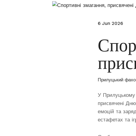
6 Jun 2026
Спор
прис
Прилуцький фахо
У Прилуцькому 
присвячені Дню
емоцій та заря
естафетах та іг