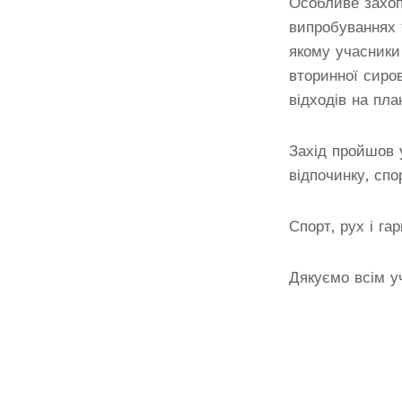
Особливе захоп
випробуваннях 
якому учасники
вторинної сиро
відходів на план
Захід пройшов 
відпочинку, спо
Спорт, рух і га
Дякуємо всім уч