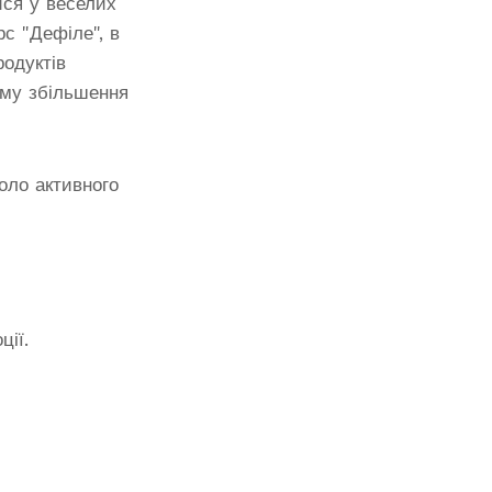
ися у веселих
с "Дефіле", в
одуктів
ему збільшення
оло активного
ції.