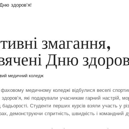
тивні змагання,
вячені Дню здоров
вий медичний коледж
фаховому медичному коледжі відбулися веселі спортив
 здоров'я, які подарували учасникам гарний настрій, м
д бадьорості. Студенти перших курсів взяли участь у рі
рах, демонструючи спритність, швидкість і командний д