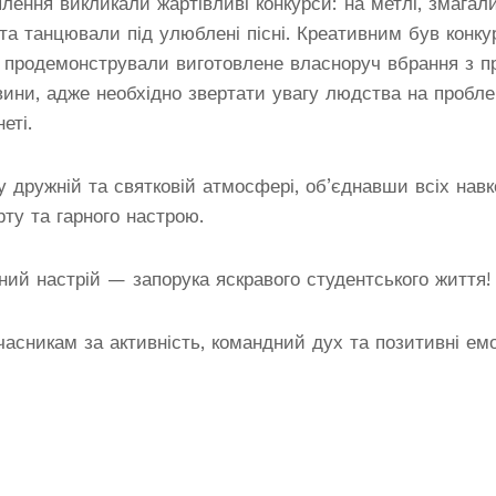
лення викликали жартівливі конкурси: на метлі, змагал
та танцювали під улюблені пісні. Креативним був конкур
 продемонстрували виготовлене власноруч вбрання з пр
вини, адже необхідно звертати увагу людства на пробл
еті.
у дружній та святковій атмосфері, об’єднавши всіх навк
рту та гарного настрою.
рний настрій — запорука яскравого студентського життя!
асникам за активність, командний дух та позитивні емо