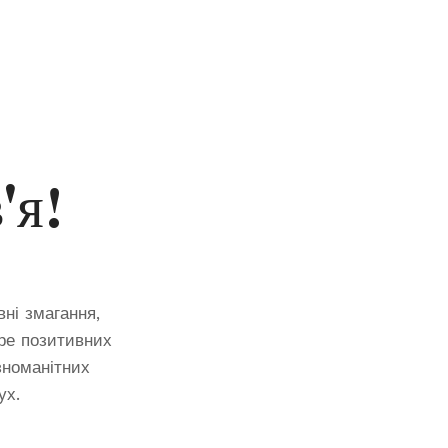
'я!
ні змагання,
оре позитивних
зноманітних
ух.