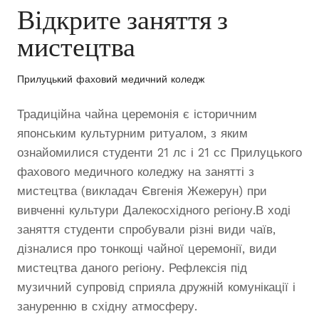
Відкрите заняття з
мистецтва
Прилуцький фаховий медичний коледж
Традиційна чайна церемонія є історичним
японським культурним ритуалом, з яким
ознайомилися студенти 21 лс і 21 сс Прилуцького
фахового медичного коледжу на занятті з
мистецтва (викладач Євгенія Жежерун) при
вивченні культури Далекосхідного регіону.В ході
заняття студенти спробували різні види чаїв,
дізналися про тонкощі чайної церемонії, види
мистецтва даного регіону. Рефлексія під
музичний супровід сприяла дружній комунікації і
зануренню в східну атмосферу.