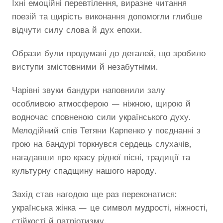
Їхні емоційні перевтілення, виразне читання
поезій та щирість виконання допомогли глибше
відчути силу слова й дух епохи.
Образи були продумані до деталей, що зробило
виступи змістовними й незабутніми.
Чарівні звуки бандури наповнили залу
особливою атмосферою — ніжною, щирою й
водночас сповненою сили українського духу.
Мелодійний спів Тетяни Карпенко у поєднанні з
грою на бандурі торкнувся сердець слухачів,
нагадавши про красу рідної пісні, традиції та
культурну спадщину нашого народу.
Захід став нагодою ще раз переконатися:
українська жінка — це символ мудрості, ніжності,
стійкості й патріотизму.