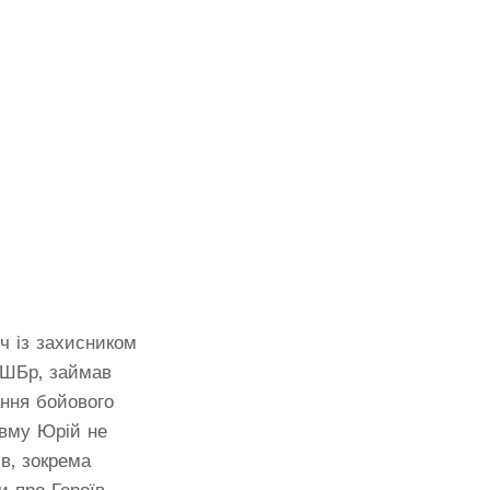
ч із захисником
ОШБр, займав
ання бойового
авму Юрій не
в, зокрема