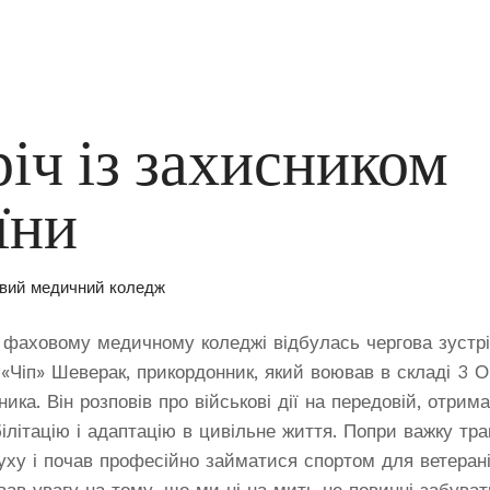
річ із захисником
їни
вий медичний коледж
фаховому медичному коледжі відбулась чергова зустрі
 «Чіп» Шеверак, прикордонник, який воював в складі 3 
ика. Він розповів про військові дії на передовій, отрим
ілітацію і адаптацію в цивільне життя. Попри важку тр
уху і почав професійно займатися спортом для ветерані