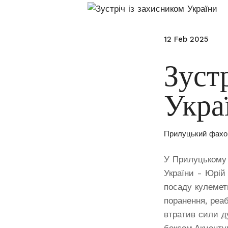
12 Feb 2025
Зуст
Укра
Прилуцький фахо
У Прилуцькому 
України - Юрій
посаду кулеметн
поранення, реаб
втратив сили д